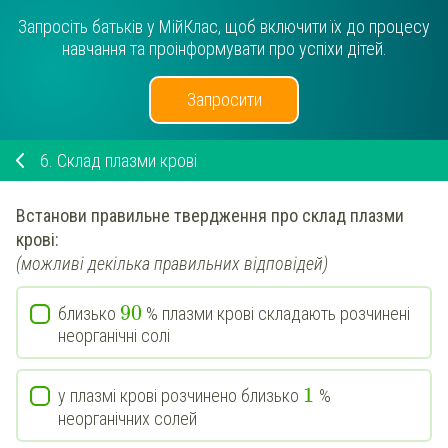
Запросіть батьків у МійКлас, щоб включити їх до процесу
навчання та проінформувати про успіхи дітей.
Запросити
6.
Склад плазми крові
Встанови
правильне твердження про склад плазми
крові:
(можливі декілька правильних відповідей)
90
близько
% плазми крові складають розчинені
неорганічні солі
1
у плазмі крові розчинено близько
%
неорганічних солей