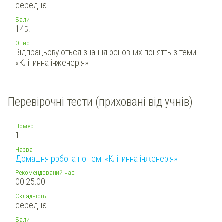
середнє
Бали
14
Б.
Опис
Відпрацьовуються знання основних понятть з теми
«Клітинна інженерія».
Перевірочні тести (приховані від учнів)
Номер
1.
Назва
Домашня робота по темі «Клітинна інженерія»
Рекомендований час:
00:25:00
Складність
середнє
Бали