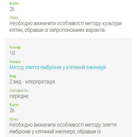
Бали
2
Б.
Опис
Необхідно визначити особливості методу культури
клітин, обравши із запропонованих варіантів.
Номер
10.
Назва
Метод злиття ембріонів у клітинній інженерії
Вид
2 вид - інтерпретація
Складність
середнє
Бали
2
Б.
Опис
Необхідно визначити особливості методу злиття
ембріонів у клітинній інженерії, обравши із