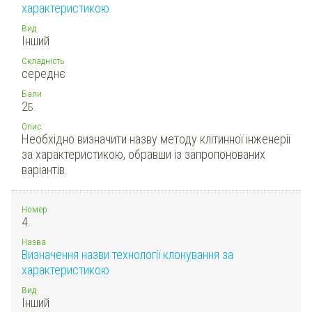
характеристикою
Вид
Інший
Складність
середнє
Бали
2
Б.
Опис
Необхідно визначити назву методу клітинної інженерії
за характеристикою, обравши із запропонованих
варіантів.
Номер
4.
Назва
Визначення назви технології клонування за
характеристикою
Вид
Інший