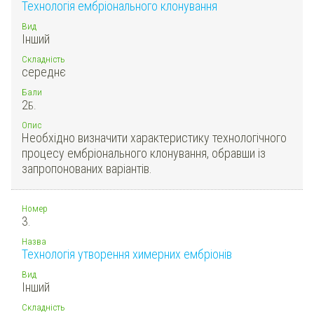
Технологія ембріонального клонування
Вид
Інший
Складність
середнє
Бали
2
Б.
Опис
Необхідно визначити характеристику технологічного
процесу ембріонального клонування, обравши із
запропонованих варіантів.
Номер
3.
Назва
Технологія утворення химерних ембріонів
Вид
Інший
Складність