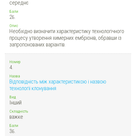
середнє
Бали
2
Б.
Опис
Необхідно визначити характеристику технологічного
процесу утворення химерних ембріонів, обравши із
запропонованих варіантів.
Номер
4.
Назва
Відповідність між характеристикою і назвою
технології клонування
Вид
Інший
Складність
важке
Бали
3
Б.