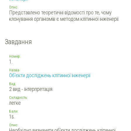
Опис
Представлено теоретичні відомості про те, чому
клонування організмів є методом клітинної інженерії.
Завдання
Номер
1.
Назва
Об'єкти досліджень клітинної інженерії
Вид
2 вид - інтерпретація
Складність
легке
Бали
1
Б.
Опис
Необхідно визначити об'єкти досліджень клітинної