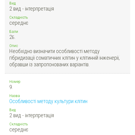
Вид
2 вид - інтерпретація
Складність
середнє
Бали
2
Б.
Опис
Необхідно визначити особливості методу
гібридизації соматичних клітин у клітинній інженерії,
обравши із запропонованих варіантів.
Номер
9.
Назва
Особливості методу культури клітин
Вид
2 вид - інтерпретація
Складність
середнє