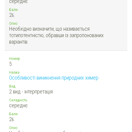
середнє
Бали
2
Б.
Опис
Необхідно визначити, що називається
тотипотентністю, обравши із запропонованих
варіантів.
Номер
5.
Назва
Особливості виникнення природних химер
Вид
2 вид - інтерпретація
Складність
середнє
Бали
2
Б.
Опис