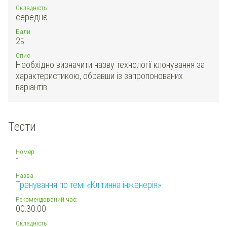
Складність
середнє
Бали
2
Б.
Опис
Необхідно визначити назву технології клонування за
характеристикою, обравши із запропонованих
варіантів.
Тести
Номер
1.
Назва
Тренування по темі «Клітинна інженерія»
Рекомендований час:
00:30:00
Складність