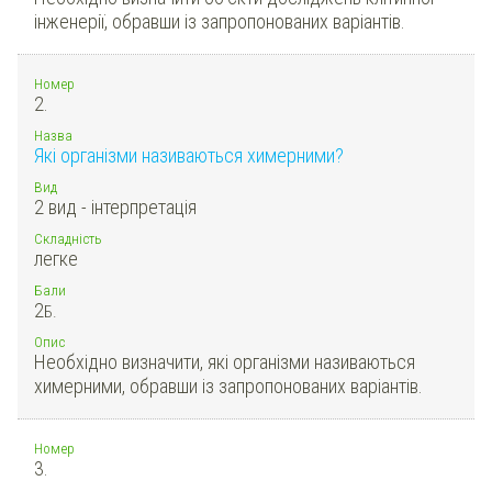
інженерії, обравши із запропонованих варіантів.
Номер
2.
Назва
Які організми називаються химерними?
Вид
2 вид - інтерпретація
Складність
легке
Бали
2
Б.
Опис
Необхідно визначити, які організми називаються
химерними, обравши із запропонованих варіантів.
Номер
3.