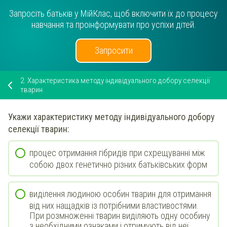
Запросіть батьків у МійКлас, щоб включити їх до процесу
навчання та проінформувати про успіхи дітей.
Запросити
2.
Характеристика методу індивідуального добору селекції
тварин
Укажи
характеристику методу
індивідуального добору
селекції тварин:
процес отримання гібридів при схрещуванні між
собою двох генетично різних батьківських форм
виділення людиною особин тварин для отримання
від них нащадків із потрібними властивостями.
При розмноженні тварин виділяють одну особину
з необхідними ознаками і отримують від неї