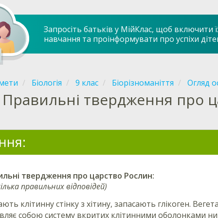
Запросіть батьків у МійКлас, щоб включити ї
навчання та проінформувати про успіхи діте
мети
Біологія
9 клас
Біорізноманіття
Огляд о
Правильні твердження про ц
ння:
ильні твердження про царство
Рослин
:
ілька правильних відповідей)
ають клітинну стінку з хітину, запасають глікоген. Веге
являє собою систему вкритих клітинними оболонками нит