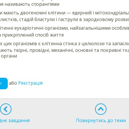
я називають спорангіями
и мають двогеномні клітини — ядерний і мітохондріаль
листків, стадій бластули і гаструли в зародковому розв
ітинні еукаріотичні організми, найзагальнішими особл
 прикріплений спосіб життя
ах цих організмів є клітинна стінка з целюлози та запас
ають твірні, провідні, механічні, основні та покривні 
 органи
або
Реєстрація
т
днє завдання
Повернутись до теми