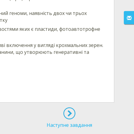
ний геноми, наявність двох чи трьох
итку
ивостями яких є пластиди, фотоавтотрофне
ливі включення у вигляді крохмальних зерен.
тканини, що утворюють генеративні та
Наступне завдання