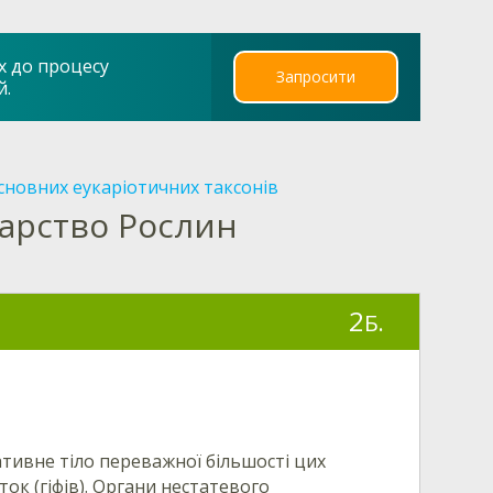
х до процесу
Запросити
й.
сновних еукаріотичних таксонів
арство Рослин
2
Б.
тативне тіло переважної більшості цих
ок (гіфів). Органи нестатевого