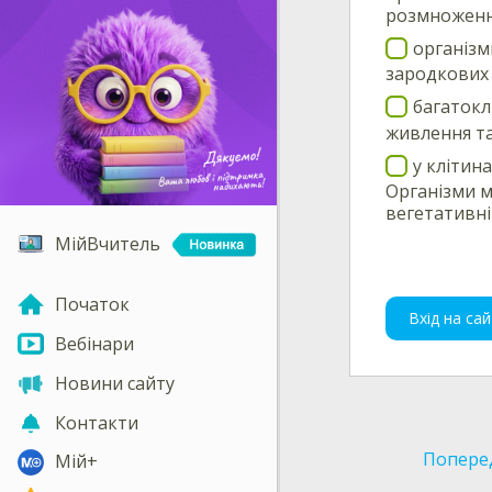
розмноженн
організм
зародкових 
багатокл
живлення та
у клітин
Організми м
вегетативні
МійВчитель
Початок
Вхід на сай
Вебінари
Новини сайту
Контакти
Попере
Мій+