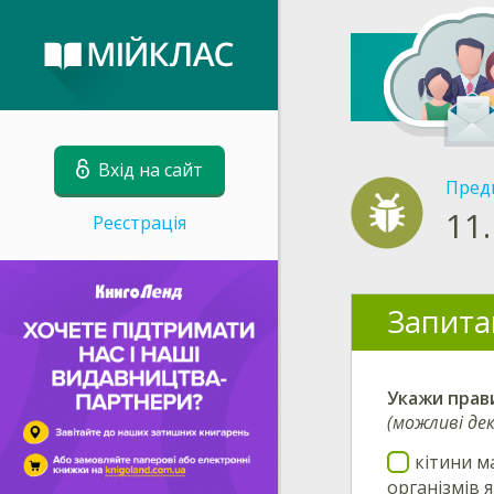
Вхід на сайт
Пред
11.
Реєстрація
Запита
Укажи
прав
(можливі дек
кітини м
організмів 