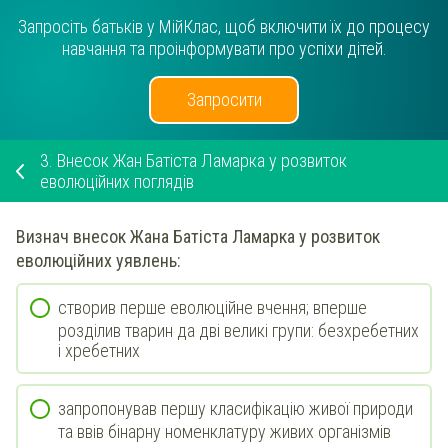
Запросіть батьків у МійКлас, щоб включити їх до процесу
навчання та проінформувати про успіхи дітей.
Запросити
3.
Внесок Жан Батіста Ламарка у розвиток
еволюційних поглядів
Визнач
внесок Жана Батіста Ламарка у розвиток
еволюційних уявлень:
створив перше еволюційне вчення; вперше
розділив тварин да дві великі групи: безхребетних
і хребетних
запропонував першу класифікацію живої природи
та ввів бінарну номенклатуру живих організмів