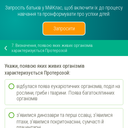
Запросіть батьків у МійКлас, щоб включити їх до процесу
навчання та проінформувати про успіхи дітей.
Запросити
7.
Визначення, появою яких живих організмів
характеризується Протерозой
Укажи
, появою яких живих організмів
характеризується
Протерозой
:
відбулася поява еукаріотичних організмів, поділ на
рослини, гриби і тварини. Поява багатоклітинних
організмів
з’явилися динозаври та перші ссавці, з’явилися
птахи, з’явилися покритонасінні, сумчасті й
плацентарні