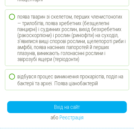
поява тварин зі скелетом, перших членистоногих
— трилобітів, поява хребетних (безщелепні
панцирні) і судинних рослин, вихід безхребетних
(ракоскорпіони) і рослин (риніофіти) на суходіл,
з’явилися вищі спорові рослини, щелепороті риби і
амфібії, поява насінних папоротей й перших
плазунів, виникають голонасінні рослини і
звірозубі ящери (теріодонти)
відбувся процес виникнення прокаріотів, поділ на
бактерії та археї. Поява ціанобактерій
Вхід на сайт
або
Реєстрація