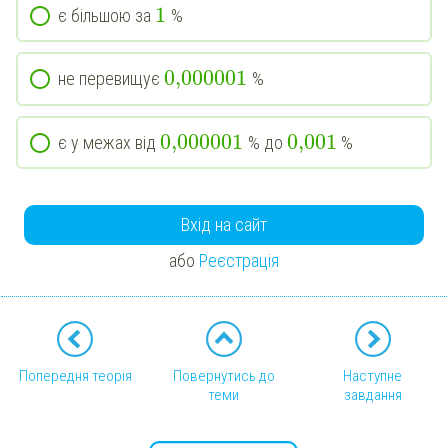
1
є більшою за
%
0,000001
не перевищує
%
0,000001
0,001
є у межах від
% до
%
Вхід на сайт
або
Реєстрація
Попередня теорія
Повернутись до
Наступне
теми
завдання