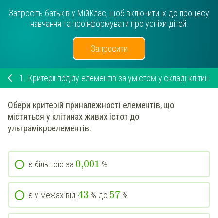
Запросіть батьків у МійКлас, щоб включити їх до процесу
навчання та проінформувати про успіхи дітей.
Запросити
1.
Критерії поділу елементів за умістом у складі клітин
Обери
критерій приналежності елементів, що
містяться у клітинах живих істот до
ультрамікроелементів
:
0,001
є більшою за
%
43
57
є у межах від
% до
%