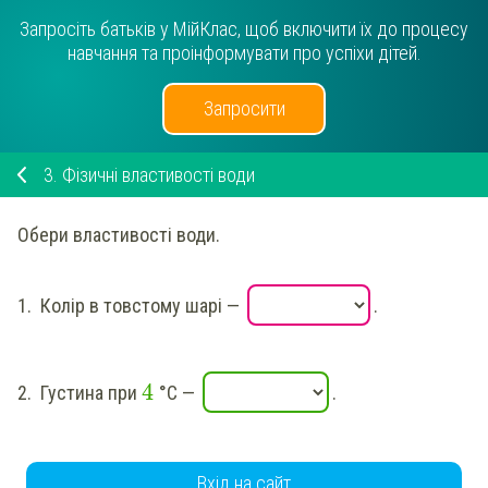
Запросіть батьків у МійКлас, щоб включити їх до процесу
навчання та проінформувати про успіхи дітей.
Запросити
3.
Фізичні властивості води
Обери
властивості води.
1.
Колір в товстому шарі
—
.
4
2.
Густина при
°С
—
.
Вхід на сайт