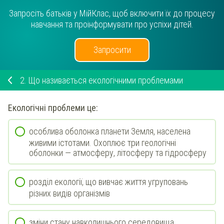
Запросіть батьків у МійКлас, щоб включити їх до процесу
навчання та проінформувати про успіхи дітей.
Запросити
2.
Що називається екологічними проблемами
Екологічні проблеми це:
особлива оболонка планети Земля, населена
живими істотами. Охоплює три геологічні
оболонки — атмосферу, літосферу та гідросферу
розділ екології, що вивчає життя угруповань
різних видів організмів
зміни стану навколишнього середовища