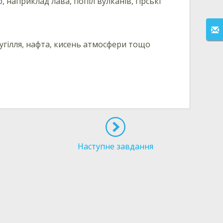
 наприклад лава, попіл вулканів, гірські
гілля, нафта, кисень атмосфери тощо
Наступне завдання