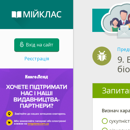
Вхід на сайт
Пред
9.
Реєстрація
бі
Запита
Визнач
хар
сукупніст