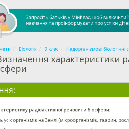
Запросіть батьків у МійКлас, щоб включити ї
навчання та проінформувати про успіхи діте
мети
Біологія
9 клас
Надорганізмові біологічні 
Визначення характеристики р
осфери
ння:
актеристику
радіоактивної
речовини біосфери:
ь усіх організмів на Землі (мікроорганізмів, тварин, росл