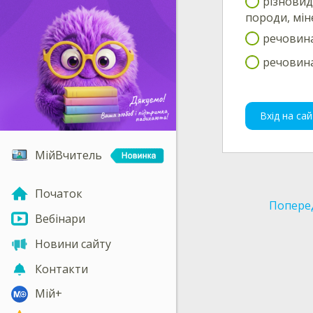
різновид
породи, мін
речовина
речовина
Вхід на сай
МійВчитель
Початок
Попере
Вебінари
Новини сайту
Контакти
Мій+