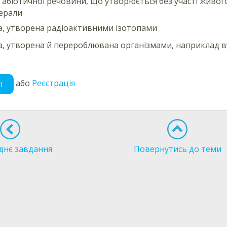
 абіотичної речовини, що утворюється без участі живого,
ерали
, утворена радіоактивними ізотопами
, утворена й перероблювана організмами, наприклад ву
або
Реєстрація
т
днє завдання
Повернутись до теми