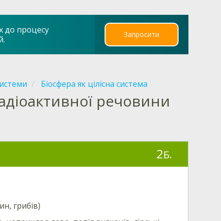
х до процесу
Запросити
й.
системи
Біосфера як цілісна система
адіоактивної речовини
2
Б.
ин, грибів)