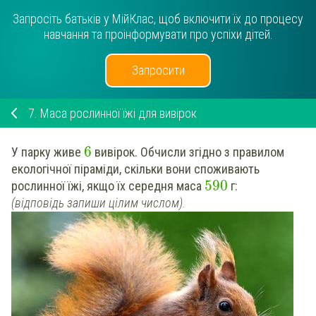
Запросіть батьків у МійКлас, щоб включити їх до процесу
навчання та проінформувати про успіхи дітей.
Запросити
7.
Маса рослинної їжі для вивірок
6
У парку живе
вивірок.
Обчисли
згідно з правилом
екологічної піраміди, скільки вони споживають
590
рослинної їжі, якщо їх середня маса
г:
(відповідь запиши цілим числом)
.