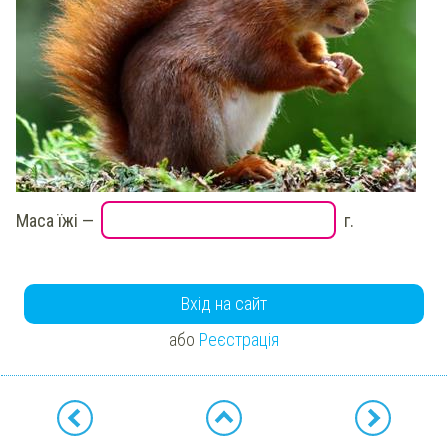
Маса їжі —
г.
Вхід на сайт
або
Реєстрація