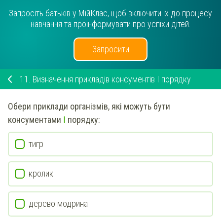
Запросіть батьків у МійКлас, щоб включити їх до процесу
навчання та проінформувати про успіхи дітей.
Запросити
11.
Визначення прикладів консументів І порядку
Обери
приклади організмів, які можуть бути
І
консументами
порядку:
тигр
кролик
дерево модрина