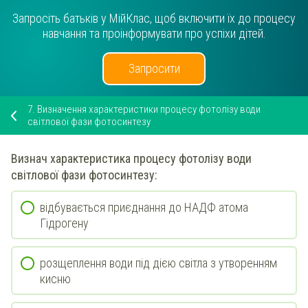
Запросіть батьків у МійКлас, щоб включити їх до процесу
навчання та проінформувати про успіхи дітей.
Запросити
7.
Визначення характеристики процесу фотолізу води
світлової фази фотосинтезу
Визнач
характеристика процесу
фотолізу води
світлової фази фотосинтезу:
відбувається приєднання до НАДФ атома
Гідрогену
розщеплення води під дією світла з утворенням
кисню