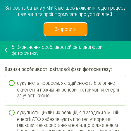
Запросіть батьків у МійКлас, щоб включити їх до процесу
навчання та проінформувати про успіхи дітей.
Запросити
5.
Визначення особливостей світлової фази
фотосинтезу
Визнач
особливості світлової фази фотосинтезу:
сукупність процесів, які здійснюють біологічне
окиснення поживних речовин і отримання енергії
за участі кисню
сукупність циклічних реакцій, які завдяки хімічній
енергії АТФ забезпечують процес утворення
глюкози з використанням води, що є джерелом
Гідрогену, та вуглекислого газу, що є джерелом