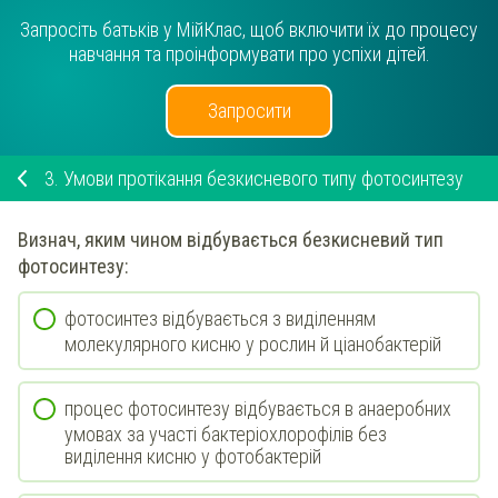
Запросіть батьків у МійКлас, щоб включити їх до процесу
навчання та проінформувати про успіхи дітей.
Запросити
3.
Умови протікання безкисневого типу фотосинтезу
Визнач
, яким чином відбувається
безкисневий
тип
фотосинтезу:
фотосинтез відбувається з виділенням
молекулярного кисню у рослин й ціанобактерій
процес фотосинтезу відбувається в анаеробних
умовах за участі бактеріохлорофілів без
виділення кисню у фотобактерій