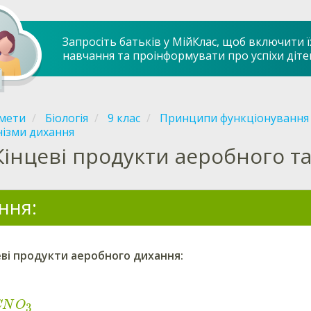
Запросіть батьків у МійКлас, щоб включити ї
навчання та проінформувати про успіхи діте
мети
Біологія
9 клас
Принципи функціонування 
нізми дихання
Кінцеві продукти аеробного т
ння:
еві продукти
аеробного
дихання:
CN
O
3