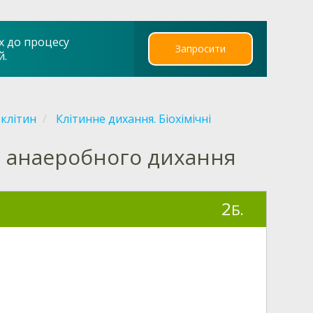
х до процесу
Запросити
й.
клітин
Клітинне дихання. Біохімічні
а анаеробного дихання
2
Б.