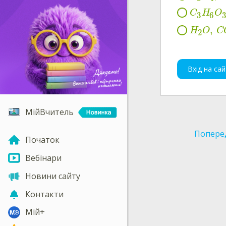
C
H
O
3
3
6
,
H
O
C
2
Вхід на сай
МійВчитель
Попере
Початок
Вебінари
Новини сайту
Контакти
Мій+