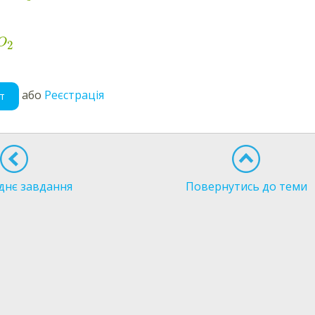
O
2
або
Реєстрація
т
днє завдання
Повернутись до теми