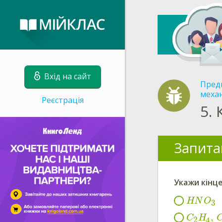
Вхід на сайт
Пред
меха
Реєстрація
5.
Запита
Укажи
кінц
HN
O
3
,
C
H
2
4