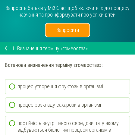
Запросіть батьків у МійКлас, щоб включити їх до процесу
навчання та проінформувати про успіхи дітей.
Запросити
1.
Визначення терміну «гомеостаз»
Встанови
визначення терміну «гомеостаз»:
процес утворення фруктози в організмі
процес розкладу сахарози в організмі
постійність внутрішнього середовища, у якому
відбуваються біологічні процеси організмів