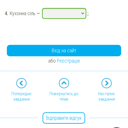
4.
Кухонна сіль
—
;
Вхід на сайт
або
Реєстрація
Попереднє
Повернутись до
Наступне
завдання
теми
завдання
Відправити відгук