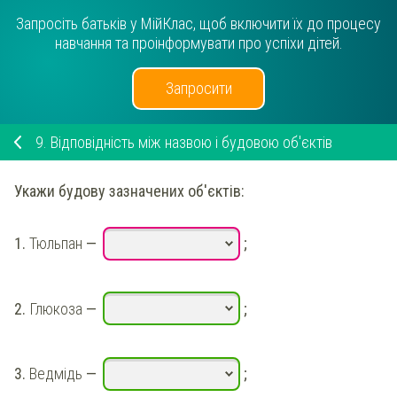
Запросіть батьків у МійКлас, щоб включити їх до процесу
навчання та проінформувати про успіхи дітей.
Запросити
9.
Відповідність між назвою і будовою об'єктів
Укажи
будову зазначених об'єктів:
1.
Тюльпан
—
;
2.
Глюкоза
—
;
3.
Ведмідь
—
;