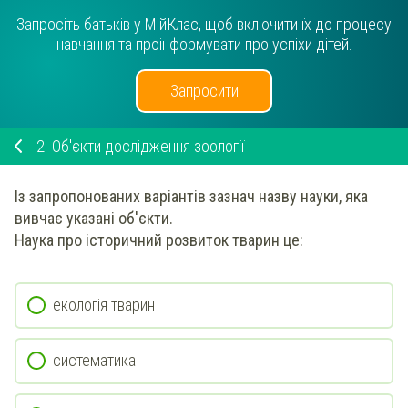
Запросіть батьків у МійКлас, щоб включити їх до процесу
навчання та проінформувати про успіхи дітей.
Запросити
2.
Об'єкти дослідження зоології
Із запропонованих варіантів
зазнач
назву науки, яка
вивчає указані об'єкти.
Наука про історичний розвиток тварин
це:
екологія тварин
систематика