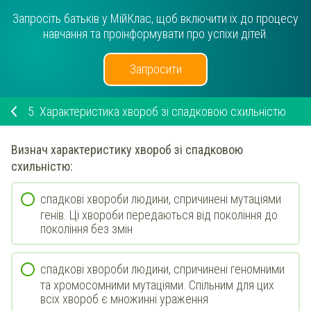
Запросіть батьків у МійКлас, щоб включити їх до процесу
навчання та проінформувати про успіхи дітей.
Запросити
5.
Характеристика хвороб зі спадковою схильністю
Визнач
характеристику
хвороб зі спадковою
схильністю
:
спадкові хвороби людини, спричинені мутаціями
генів. Ці хвороби передаються від покоління до
покоління без змін
спадкові хвороби людини, спричинені геномними
та хромосомними мутаціями. Спільним для цих
всіх хвороб є множинні ураження