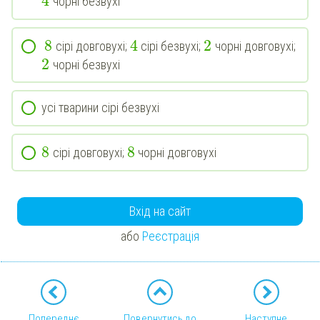
4
чорні безвухі
8
4
2
сірі довговухі;
сірі безвухі;
чорні довговухі;
2
чорні безвухі
усі тварини сірі безвухі
8
8
сірі довговухі;
чорні довговухі
Вхід на сайт
або
Реєстрація
Попереднє
Повернутись до
Наступне