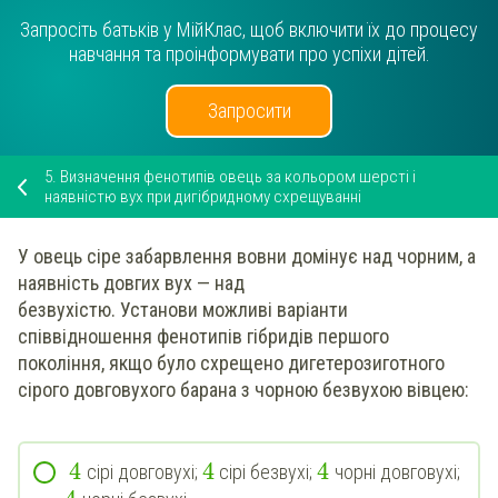
Запросіть батьків у МійКлас, щоб включити їх до процесу
навчання та проінформувати про успіхи дітей.
Запросити
5.
Визначення фенотипів овець за кольором шерсті і
наявністю вух при дигібридному схрещуванні
У овець сіре забарвлення вовни домінує над чорним, а
наявність довгих вух — над
безвухістю.
Установи
можливі варіанти
співвідношення фенотипів
гібридів першого
покоління
, якщо було схрещено дигетерозиготного
сірого довговухого барана з чорною безвухою вівцею:
4
4
4
сірі довговухі;
сірі безвухі;
чорні довговухі;