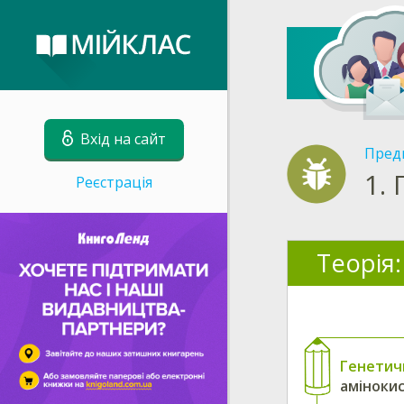
Вхід на сайт
Пред
1.
Реєстрація
Теорія:
Генетич
амінокис