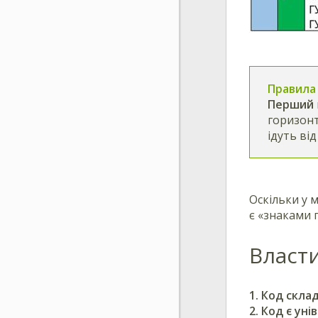
Правила
Перший
горизонт
ідуть від
Оскільки у 
є «знаками 
Власти
1.
Код склад
2.
Код є уні