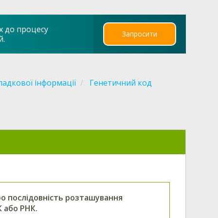
х до процесу
Запросити
й.
падкової інформації
Генетичний код
ро послідовність розташування
К або РНК.