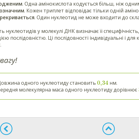
родженим
. Одна амінокислота кодується більш, ніж одн
нозначним
. Кожен триплет відповідає тільки одній аміно
ерекривається
. Один нуклеотид не може входити до скла
ь нуклеотидів у молекулі ДНК визначає її специфічність, 
ією послідовністю. Ці послідовності індивідуальні і для 
.
вагу!
0,34
Довжина одного нуклеотиду становить
нм.
ередня молекулярна маса одного нуклеотиду дорівнює