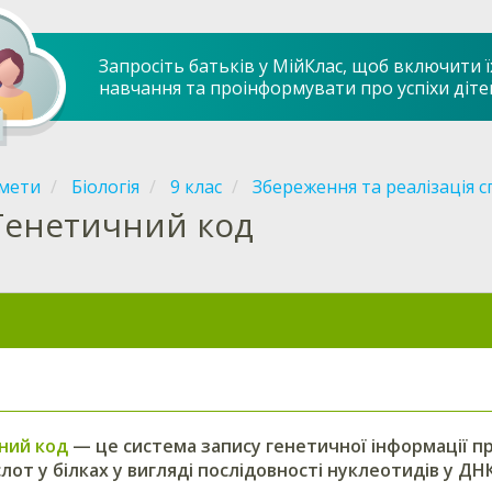
Запросіть батьків у МійКлас, щоб включити ї
навчання та проінформувати про успіхи діте
мети
Біологія
9 клас
Збереження та реалізація с
Генетичний код
ний код
— це система запису генетичної інформації п
лот у білках у вигляді послідовності нуклеотидів у ДН