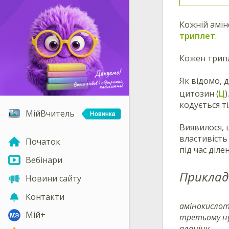
Кожній амін
триплет
.
Кожен трипл
Як відомо, 
цитозин (
Ц
кодується т
МійВчитель
Виявилося, 
властивість
Початок
під час діле
Вебінари
Приклад
Новини сайту
Контакти
амінокислот
Мій+
третьому нук
аланіну.