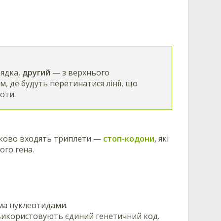
рядка,
другий
— з верхнього
, де будуть перетинатися лінії, що
лоти.
'язково входять триплети —
стоп-кодони
, які
ого гена.
ма нуклеотидами.
и) використовують єдиний генетичний код.