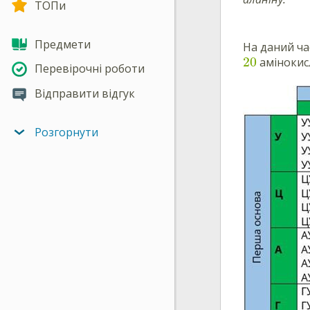
ТОПи
Предмети
На даний ча
20
амінокисл
Перевірочні роботи
Відправити відгук
Розгорнути