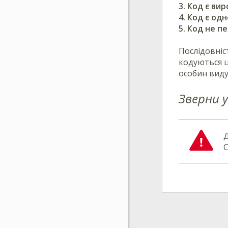
3.
Код є ви
4. Код є од
5. Код не п
Послідовніст
кодуються ц
особин виду
Зверни у
С