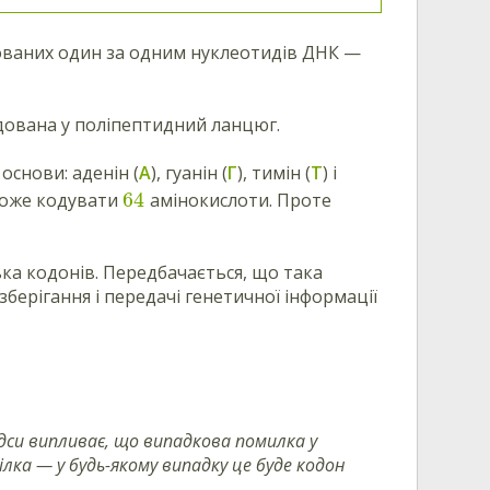
шованих один за одним нуклеотидів ДНК —
удована у поліпептидний ланцюг.
основи: аденін (
А
), гуанін (
Г
), тимін (
Т
) і
64
може кодувати
амінокислоти. Проте
ька кодонів. Передбачається, що така
берігання і передачі генетичної інформації
дси випливає, що випадкова помилка у
лка — у будь-якому випадку це буде кодон