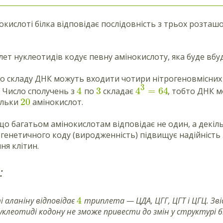
окислоті білка відповідає послідовність з трьох розта
ет нуклеотидів кодує певну амінокислоту, яка буде вб
до складу ДНК можуть входити чотири нітрогеновмісних 
3
4
3
4
=
64
). Число сполучень з
по
складає
, тобто ДНК 
20
ільки
амінокислот.
що багатьом амінокислотам відповідає не один, а декіл
 генетичного коду (виродженність) підвищує надійність з
ння клітин.
:
4
і аланіну відповідає
триплета — ЦДА, ЦГГ, ЦГТ і ЦГЦ. Зві
леотиді кодону не зможе привести до змін у структурі бі