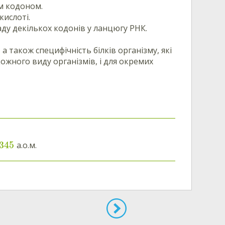
им кодоном.
кислоті.
ду декількох кодонів у ланцюгу РНК.
а також специфічність білків організму, які
кожного виду організмів, і для окремих
345
а.о.м.