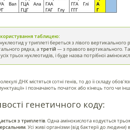
 користування таблицею:
нуклеотид у триплеті береться з лівого вертикального 
ального рядка, а
третій
— з правого вертикального. Там
 усіх трьох нуклеотидів, і буде назва потрібної амінокис
молекулі ДНК містяться сотні генів, то до її складу обов
пунктуації» і позначають початок або кінець того чи інш
вості генетичного коду:
ається з триплетів
. Одна амінокислота кодується трьо
версальним
. Усі живі організми (від бактерії до людин