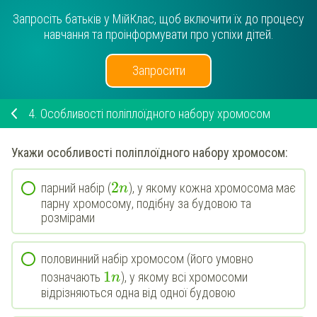
Запросіть батьків у МійКлас, щоб включити їх до процесу
навчання та проінформувати про успіхи дітей.
Запросити
4.
Особливості поліплоїдного набору хромосом
Укажи
особливості
поліплоїдного
набору хромосом:
2
парний набір (
), у якому кожна хромосома має
n
парну хромосому, подібну за будовою та
розмірами
половинний набір хромосом (його умовно
1
позначають
), у якому всі хромосоми
n
відрізняються одна від одної будовою