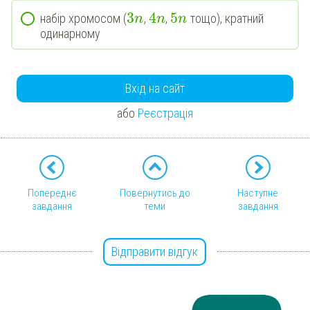
3
4
5
набір хромосом (
,
,
тощо), кратний
n
n
n
одинарному
Вхід на сайт
або
Реєстрація
Попереднє
Повернутись до
Наступне
завдання
теми
завдання
Відправити відгук