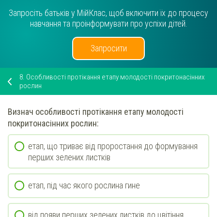
Запросіть батьків у МійКлас, щоб включити їх до процесу
навчання та проінформувати про успіхи дітей.
Запросити
8.
Особливості протікання етапу молодості покритонасінних
рослин
Визнач
особливості протікання етапу
молодості
покритонасінних рослин:
етап, що триває від проростання до формування
перших зелених листків
етап, під час якого рослина гине
від появи перших зелених листків до цвітіння