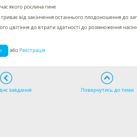
 час якого рослина гине
 триває від закінчення останнього плодоношення до за
ого цвітіння до втрати здатності до розмноження насін
або
Реєстрація
т
днє завдання
Повернутись до теми