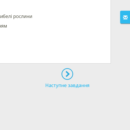
гибелі рослини
ням
Наступне завдання