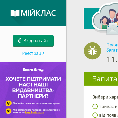
Вхід на сайт
Пред
багат
Реєстрація
11.
Запита
Вибери
хар
триває в
від появ