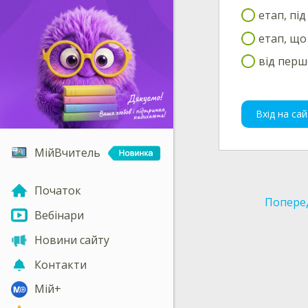
етап, під
етап, що
від перш
Вхід на сай
МійВчитель
Початок
Попере
Вебінари
Новини сайту
Контакти
Мій+