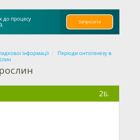
х до процесу
Запросити
й.
падкової інформації
Періоди онтогенезу в
ослин
 рослин
2
Б.