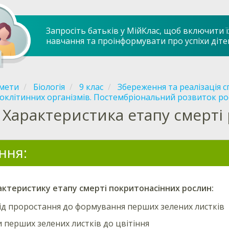
Запросіть батьків у МійКлас, щоб включити ї
навчання та проінформувати про успіхи діте
мети
Біологія
9 клас
Збереження та реалізація с
оклітинних організмів. Постембріональний розвиток р
Характеристика етапу смерті
ння:
актеристику етапу
смерті
покритонасінних рослин:
ід проростання до формування перших зелених листків
и перших зелених листків до цвітіння