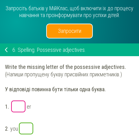
Запросіть батьків у МійКлас, щоб включити їх до процесу
навчання та проінформувати про успіхи дітей.
Запросити
6.
Spelling. Possessive adjectives.
Write the missing letter of the possessive adjectives.
(Напиши пропущену букву присвійних прикметників.)
У відповіді повинна бути тільки одна буква.
1.
er
2
.
you