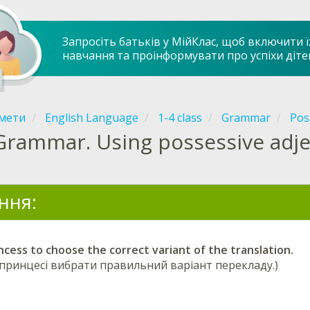
Запросіть батьків у МійКлас, щоб включити ї
навчання та проінформувати про успіхи діте
мети
English Language
1-4 class
Grammar
Pos
Grammar. Using possessive adje
ння:
ncess to choose the correct variant of the translation.
ринцесі вибрати правильний варіант перекладу.)