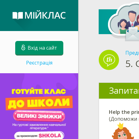
Вхід на сайт
Пред
5.
Реєстрація
Запита
Help the pri
(Допоможи п