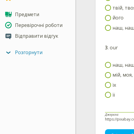
твій, тво
Предмети
його
Перевірочні роботи
наш, наш
Відправити відгук
3
.
our
Розгорнути
наш, наш
мій, моя,
їх
її
Джерела:
https://pixabay.