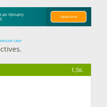
х до процесу
Запросити
й.
sessive case
ctives.
1,5
Б.