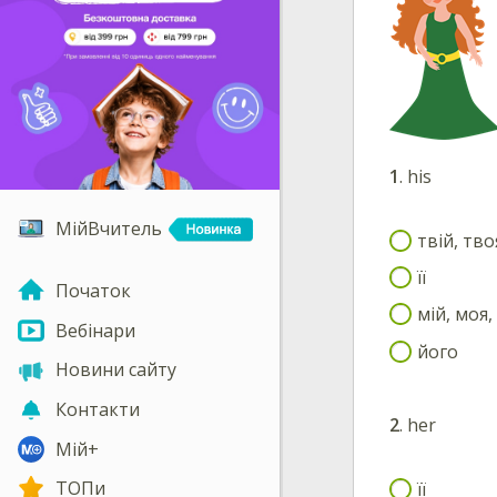
1
.
his
МійВчитель
твій, тво
її
Початок
мій, моя,
Вебінари
його
Новини сайту
Контакти
2
.
her
Мій+
ТОПи
її