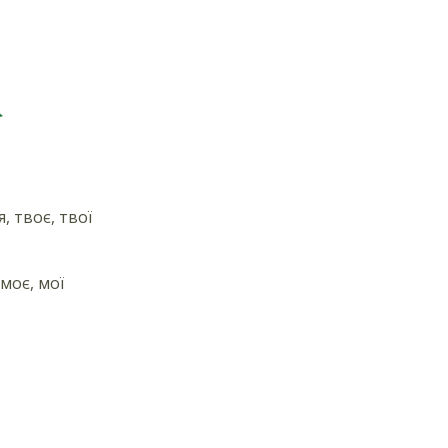
я, твоє, твої
 моє, мої