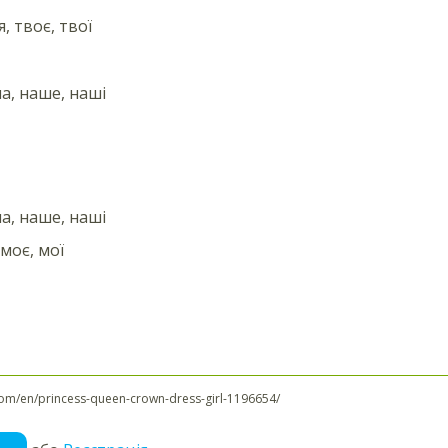
я, твоє, твої
а, наше, наші
а, наше, наші
 моє, мої
com/en/princess-queen-crown-dress-girl-1196654/