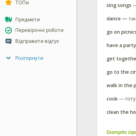
ТОПи
sing songs
—
dance —
та
Предмети
Перевірочні роботи
go on picnic
Відправити відгук
have a part
Розгорнути
get togethe
go to the c
walk in the 
cook
— готу
clean the h
Examples (пр