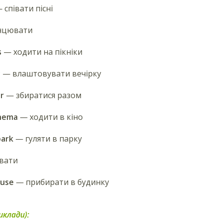
 співати пісні
нцювати
s
— ходити на пікніки
y
— влаштовувати вечірку
r
— збиратися разом
inema
— ходити в кіно
park
— гуляти в парку
вати
ouse
— прибирати в будинку
иклади):