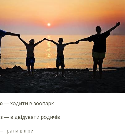
oo
— ходити в зоопарк
es
— відвідувати родичів
 грати в ігри