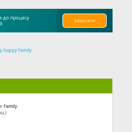
х до процесу
Запросити
й.
y happy family
r family.
и.)