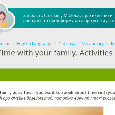
Запросіть батьків у МійКлас, щоб включити ї
навчання та проінформувати про успіхи діте
мети
English Language
1-4 class
Vocabulary
M
Time with your family. Activities
amily activities if you want to speak about time with you
ді про сімейне дозвілля тобі потрібно вивчити такі вислов