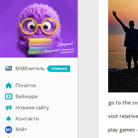
МійВчитель
Початок
Вебінари
go to the z
Новини сайту
visit relativ
Контакти
Мій+
play games
—