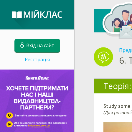
Вхід на сайт
Пред
6.
Реєстрація
Теорія:
Study some f
(Для розпові