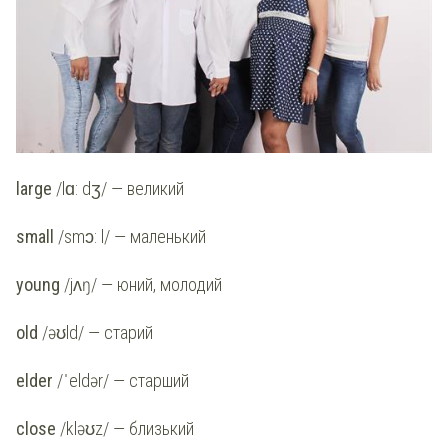
large
/lɑ: dʒ/ — великий
small
/smɔ: l/ — маленький
young
/jʌŋ/ — юний, молодий
old
/əʊld/ — старий
elder
/ˈeldər/ — старший
close
/kləʊz/ — близький