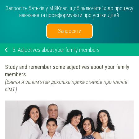
Запросіть батьків у МійКлас, щоб включити їх до процесу
навчання та проінформувати про успіхи дітей.
Запросити
5.
Adjectives about your family members
Study and remember some adjectives about your family
members.
(Вивчи й запам'ятай декілька прикметників про членів
сім'ї.)