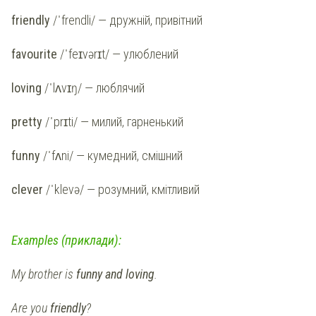
friendly
/ˈfrendli/ — дружній, привітний
favourite
/ˈfeɪvərɪt/ — улюблений
loving
/ˈlʌvɪŋ/ — люблячий
pretty
/ˈprɪti/ — милий, гарненький
funny
/ˈfʌni/ — кумедний, смішний
clever
/ˈklevə/ — розумний, кмітливий
Examples (приклади):
My brother is
funny and loving
.
Are you
friendly
?