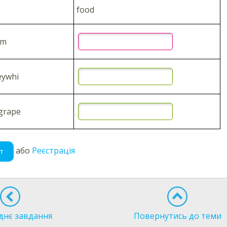
food
am
eywhi
tgrape
або
Реєстрація
т
днє завдання
Повернутись до теми