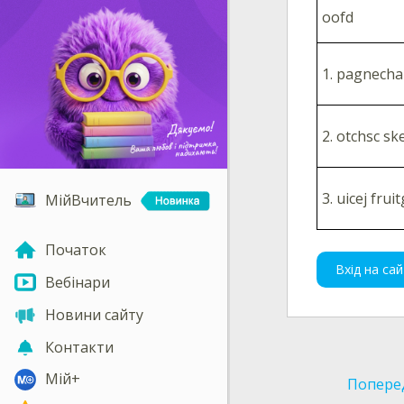
oofd
1.
pagnech
2.
otchsc sk
3.
uicej frui
МійВчитель
Початок
Вхід на сай
Вебінари
Новини сайту
Контакти
Мій+
Попере