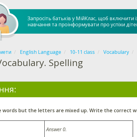
Запросіть батьків у МійКлас, щоб включити ї
навчання та проінформувати про успіхи діте
мети
English Language
10-11 class
Vocabulary
Vocabulary. Spelling
ння:
 words but the letters are mixed up. Write the correct w
le 0.
Answer 0.