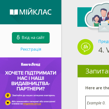
Вхід на сайт
Пред
4.
Реєстрація
Запита
Here are the
Examp