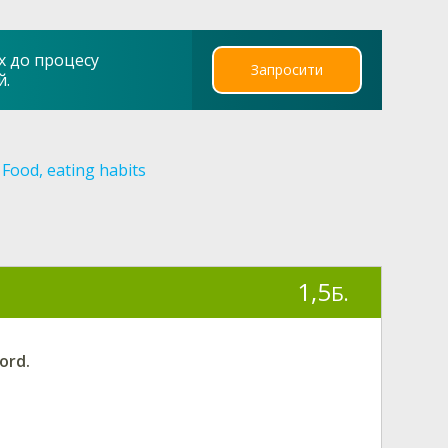
х до процесу
Запросити
й.
Food, eating habits
1,5
Б.
ord.