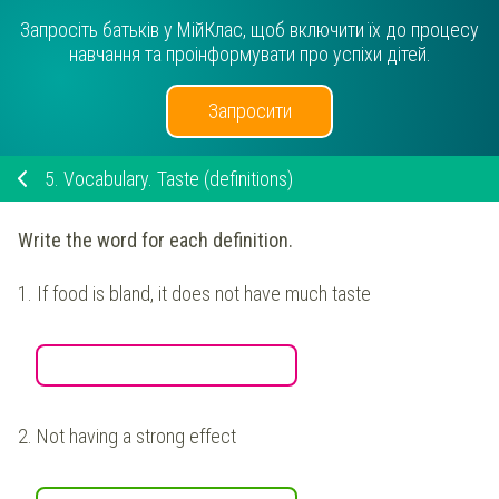
Запросіть батьків у МійКлас, щоб включити їх до процесу
навчання та проінформувати про успіхи дітей.
Запросити
5.
Vocabulary. Taste (definitions)
Write the word for each definition.
1.
If food is bland, it does not have much taste
2.
Not having a strong effect