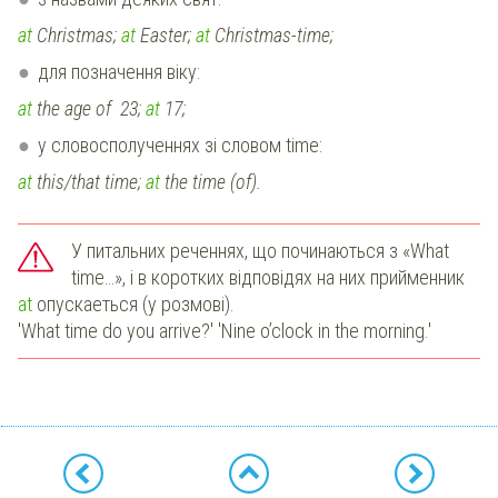
at
Christmas;
at
Easter;
at
Christmas-time;
для позначення віку:
at
the age of 23;
at
17;
у словосполученнях зі словом time:
at
this/that time;
at
the time (of).
У питальних реченнях, що починаються з «What
time…», і в коротких відповідях на них прийменник
at
опускаеться (у розмові).
'What time do you arrive?' 'Nine o’clock in the morning.'