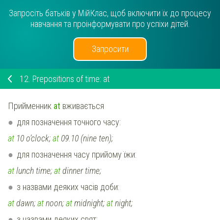
Запросіть батьків у МійКлас, щоб включити їх до процесу
навчання та проінформувати про успіхи дітей.
Запросити
12.
Prepositions of time: at
Прийменник
at
вживається
для позначення точного часу:
at
10 o’clock;
at
09.10 (nine ten);
для позначення часу прийому їжи:
at
lunch time;
at
dinner time;
з назвами деяких часів доби:
at
dawn;
at
noon;
at
midnight;
at
night;
з назвами деяких свят: