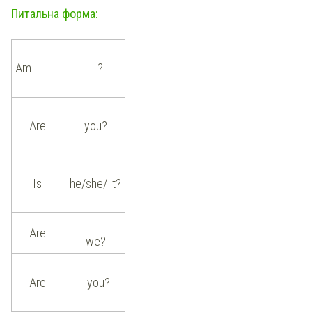
Питальна форма:
Am
I ?
Are
you?
Is
he/she/ it?
Are
we?
Are
you?