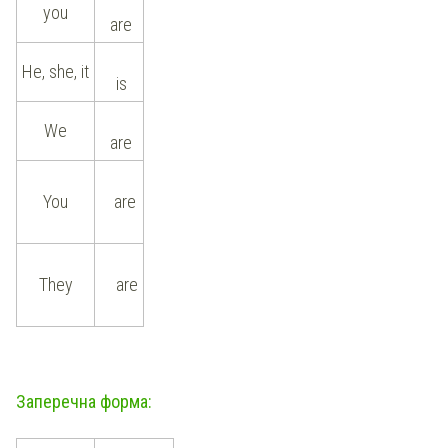
you
are
He, she, it
is
We
are
You
are
They
are
Заперечна форма: