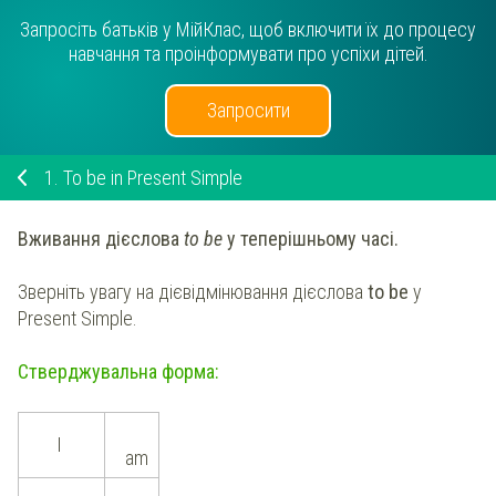
Запросіть батьків у МійКлас, щоб включити їх до процесу
навчання та проінформувати про успіхи дітей.
Запросити
1.
To be in Present Simple
Вживання дієслова
to be
у теперішньому часі.
Зверніть увагу на дієвідмінювання дієслова
to be
у
Present Simple.
Стверджувальна форма:
I
am