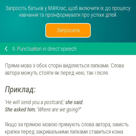
Запросіть батьків у МійКлас, щоб включити їх до процесу
навчання та проінформувати про успіхи дітей.
Запросити
9.
Punctuation in direct speech
Пряма мова з обох сторін виділяється лапками. Слова
автора можуть стояти як перед нею, так і після.
Приклад:
‘He will send you a postcard,’
she said
.
She asked him
, ‘Where are we going?
’
Якщо за прямою мовою прямують слова автора, замість
крапки перед закривальними лапками ставиться кома.