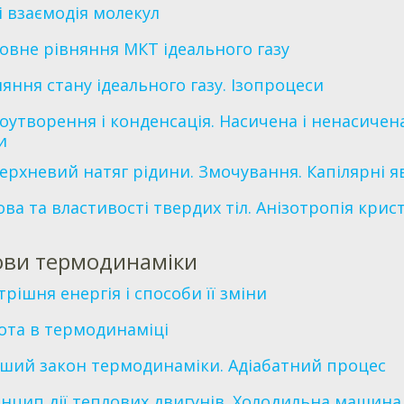
 і взаємодія молекул
овне рівняння МКТ ідеального газу
няння стану ідеального газу. Ізопроцеси
оутворення і конденсація. Насичена і ненасичена
и
ерхневий натяг рідини. Змочування. Капілярні 
ова та властивості твердих тіл. Анізотропія крист
ови термодинаміки
трішня енергія і способи її зміни
ота в термодинаміці
ший закон термодинаміки. Адіабатний процес
нцип дії теплових двигунів. Холодильна машина