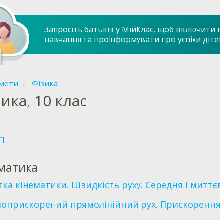
Запросіть батьків у МійКлас, щоб включити ї
навчання та проінформувати про успіхи діте
мети
Фізика
зика, 10 клас
п
матика
тка кінематики. Швидкість руху. Середня і миттє
ноприскорений прямолінійний рух. Прискоренн