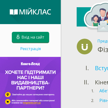
Вхід на сайт
Пред
Фі
Реєстрація
Всту
Кіне
Абе
Рів