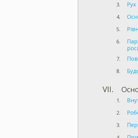
Рух
Осн
Рів
Пар
рос
Пов
Буд
Осн
Вну
Роб
Пер
При