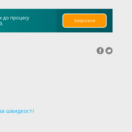
х до процесу
Запросити
й.
ва швидкості
я