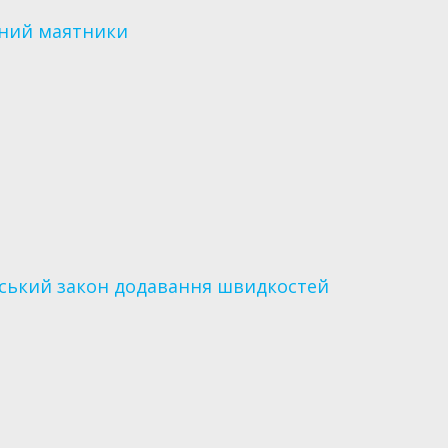
нний маятники
стський закон додавання швидкостей