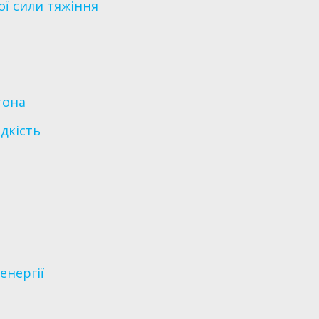
ої сили тяжіння
тона
дкість
енергії