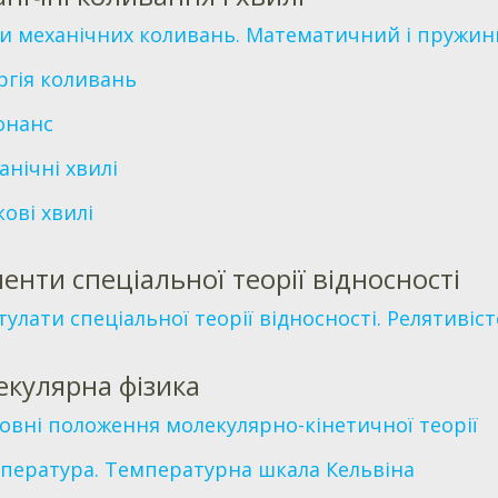
и механічних коливань. Математичний і пружи
ргія коливань
онанс
анічні хвилі
кові хвилі
енти спеціальної теорії відносності
тулати спеціальної теорії відносності. Релятиві
кулярна фізика
овні положення молекулярно-кінетичної теорії
пература. Температурна шкала Кельвіна