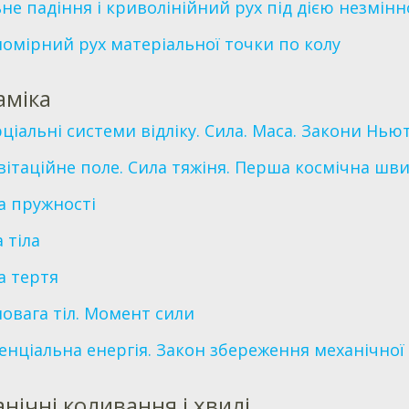
ьне падіння і криволінійний рух під дією незмінн
номірний рух матеріальної точки по колу
аміка
рціальні системи відліку. Сила. Маса. Закони Нью
вітаційне поле. Сила тяжіня. Перша космічна шви
а пружності
 тіла
а тертя
новага тіл. Момент сили
енціальна енергія. Закон збереження механічної 
нічні коливання і хвилі