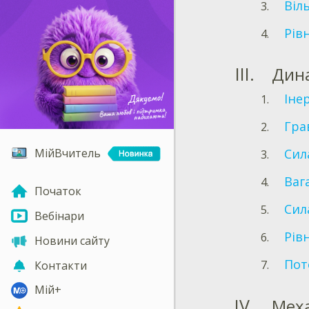
Віл
Рів
Дин
Іне
Гра
МійВчитель
Сил
Вага
Початок
Сил
Вебінари
Рів
Новини сайту
Пот
Контакти
Мій+
Меха