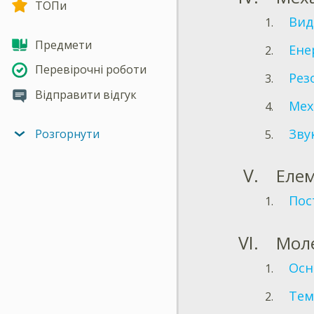
ТОПи
Вид
Предмети
Ене
Перевірочні роботи
Рез
Відправити відгук
Мех
Зву
Розгорнути
Елем
Пос
Моле
Осн
Тем