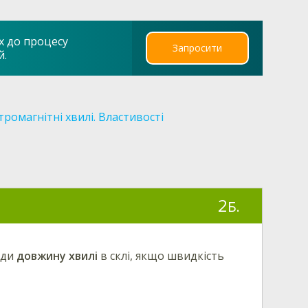
х до процесу
Запросити
й.
тромагнітні хвилі. Властивості
2
Б.
йди
довжину хвилі
в склі, якщо швидкість