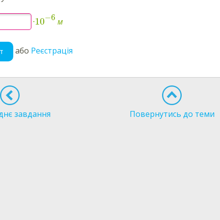
−
6
10
·
м
або
Реєстрація
т
днє завдання
Повернутись до теми