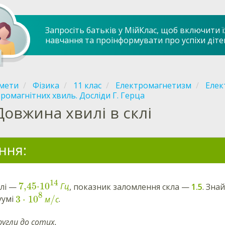
Запросіть батьків у МійКлас, щоб включити ї
навчання та проінформувати про успіхи діте
мети
Фізика
11 клас
Електромагнетизм
Елек
ромагнітних хвиль. Досліди Г. Герца
Довжина хвилі в склі
ння:
14
7,45
⋅
10
илі —
Г
ц
, показник заломлення скла —
1.5
. Зна
8
3
⋅
10
/
уумі
м
с
.
ругли до сотих.