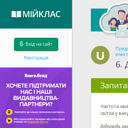
Вхід на сайт
Пред
елект
Реєстрація
6.
Запита
Частота хв
світла у вак
Відповідь ок