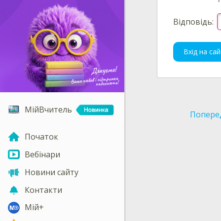
Відповідь:
Вхід на сай
МійВчитель
Попере
Початок
Вебінари
Новини сайту
Контакти
Мій+