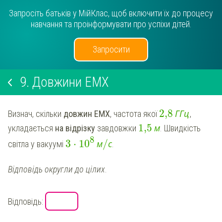
Запросіть батьків у МійКлас, щоб включити їх до процесу
навчання та проінформувати про успіхи дітей.
Запросити
9.
Довжини ЕМХ
2,8
Г
Г
ц
Визнач, скільки
довжин ЕМХ
, частота якої
,
1,5
м
укладається
на відрізку
завдовжки
. Швидкість
8
3
⋅
10
/
м
с
світла у вакуумі
.
Відповідь округли до цілих
.
Відповідь: