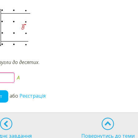
ругли до десятих
.
А
або
Реєстрація
т
днє завдання
Повернутись до теми