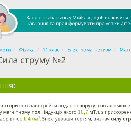
Запросіть батьків у МійКлас, щоб включити ї
навчання та проінформувати про успіхи діте
мети
Фізика
11 клас
Електромагнетизм
Магн
Сила струму №2
ння:
ні горизонтальні
рейки подано
напругу
, і по алюмініє
10,7
у
магнітному полі
, індукція якого
мТл, з прискоре
1,4
 дорівнює
м
м
²
. Знехтувавши тертям, визнач
силу ст