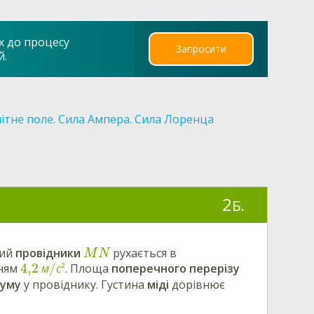
х до процесу
Запросити
й.
ітне поле. Сила Ампера. Сила Лоренца
2
Б.
вий
провідники
рухається в
M
N
4,2
/
нням
м
с
²
. Площа
поперечного перерізу
руму
у провіднику. Густина
міді
дорівнює