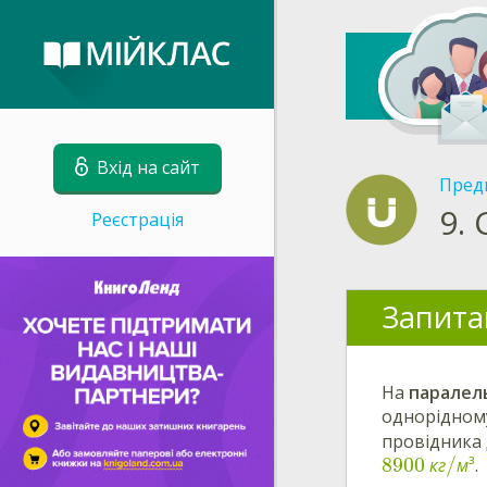
Вхід на сайт
Пред
9.
Реєстрація
Запита
На
паралель
однорідном
провідника
8900
/
к
г
м
³
.