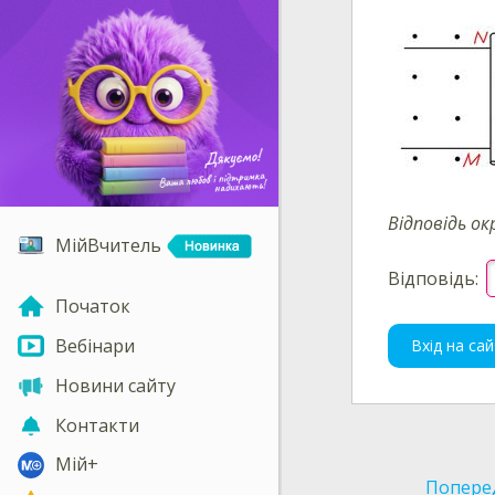
Відповідь ок
МійВчитель
Відповідь:
Початок
Вебінари
Вхід на сай
Новини сайту
Контакти
Мій+
Попере