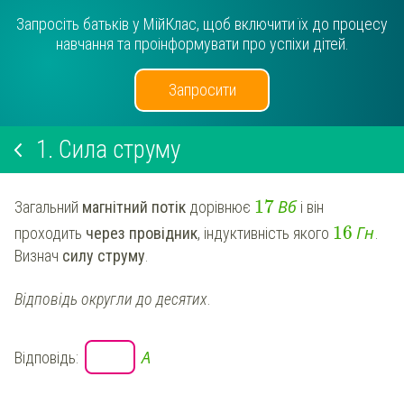
Запросіть батьків у МійКлас, щоб включити їх до процесу
навчання та проінформувати про успіхи дітей.
Запросити
1.
Сила струму
17
В
б
Загальний
магнітний потік
дорівнює
і він
16
Г
н
проходить
через провідник
, індуктивність якого
.
Визнач
силу струму
.
Відповідь округли до десятих
.
А
Відповідь: