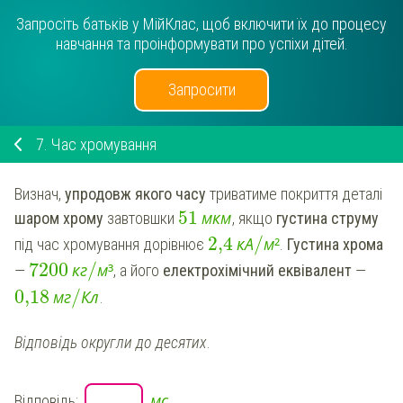
Запросіть батьків у МійКлас, щоб включити їх до процесу
навчання та проінформувати про успіхи дітей.
Запросити
7.
Час хромування
Визнач,
упродовж якого часу
триватиме покриття деталі
51
м
к
м
шаром хрому
завтовшки
, якщо
густина струму
/
2,4
к
А
м
²
під час хромування дорівнює
.
Густина хрома
7200
/
к
г
м
³
—
, а його
електрохімічний еквівалент
—
0,18
/
м
г
К
л
.
Відповідь округли до десятих
.
м
с
Відповідь: