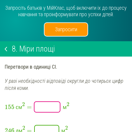
Запросіть батьків у МійКлас, щоб включити їх до процесу
навчання та проінформувати про успіхи дітей.
Запросити
8.
Міри площі
Перетвори в одиниці СІ.
У разі необхідності відповіді округли до чотирьох цифр
після коми.
2
2
=
155
см
м
2
2
=
246
дм
м