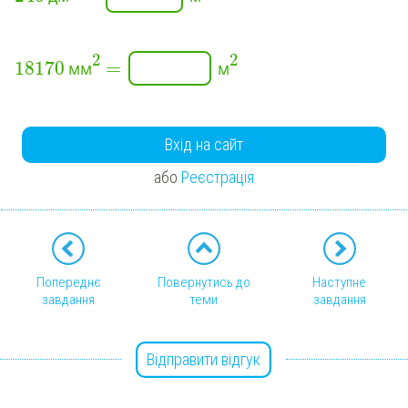
2
2
=
18170
мм
м
Вхід на сайт
або
Реєстрація
Попереднє
Повернутись до
Наступне
завдання
теми
завдання
Відправити відгук