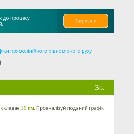
х до процесу
Запросити
й.
фіки прямолінійного рівномірного руху
а
3
Б.
19
у складає
км
. Проаналізуй поданий графік