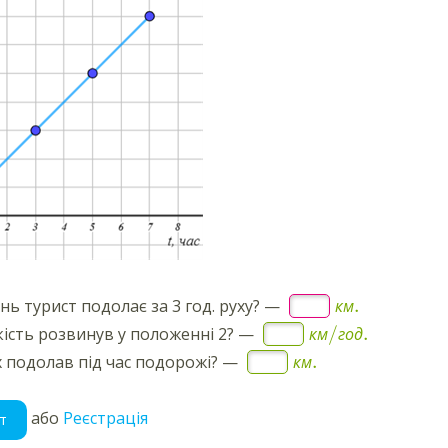
.
нь турист подолає за 3 год. руху?
—
км
/
.
ість розвинув у положенні 2?
—
км
год
.
 подолав під час подорожі?
—
км
або
Реєстрація
т