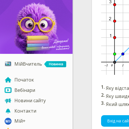
МійВчитель
Початок
Яку відста
Вебінари
Яку швидк
Новини сайту
Який шлях
Контакти
Мій+
Вхід на сай