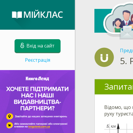
Вхід на сайт
Пред
5.
Реєстрація
Запита
Відомо, що
руху туриста