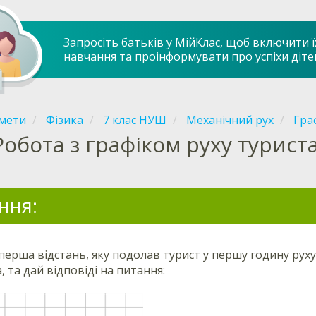
Запросіть батьків у МійКлас, щоб включити ї
навчання та проінформувати про успіхи діте
мети
Фізика
7 клас НУШ
Механічний рух
Гра
Робота з графіком руху турист
ння:
 перша
відстань, яку подолав турист у першу годину рух
, та дай відповіді на питання: