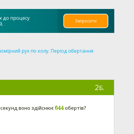
х до процесу
Запросити
й.
номірний рух по колу. Період обертання
2
Б.
644
секунд воно здійснює
обертів?