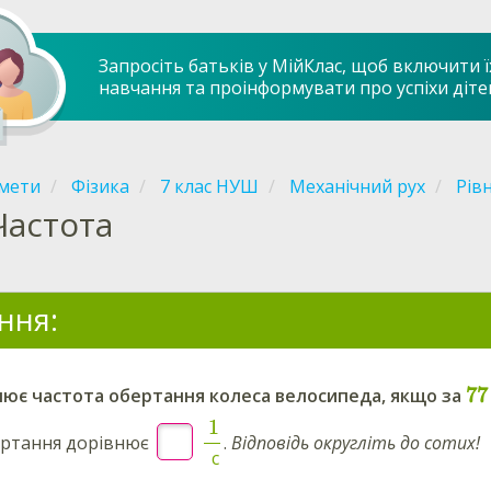
Запросіть батьків у МійКлас, щоб включити ї
навчання та проінформувати про успіхи діте
мети
Фізика
7 клас НУШ
Механічний рух
Рів
Частота
ння:
77
нює частота обертання колеса велосипеда, якщо за
1
ертання дорівнює
.
Відповідь округліть до сотих!
с