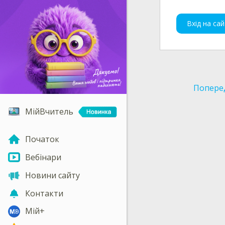
Вхід на сай
Попере
МійВчитель
Початок
Вебінари
Новини сайту
Контакти
Мій+