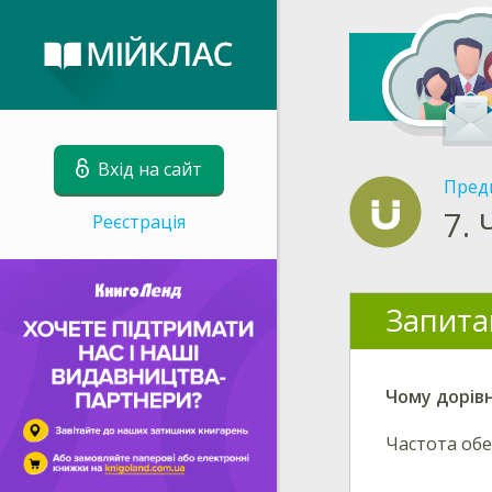
Вхід на сайт
Пред
7.
Реєстрація
Запита
Чому дорів
Частота об