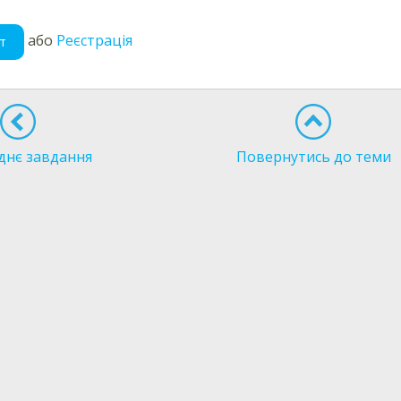
або
Реєстрація
т
днє завдання
Повернутись до теми