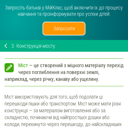
Запросіть батьків у МійКлас, щоб включити їх до процесу
навчання та проінформувати про успіхи дітей.
Запросити
3.
Конструкція мосту
Міст
— це створений з міцного матеріалу перехід
через поглиблення на поверхні землі,
наприклад, через річку, канаву або ущелину.
Міст використовують для того, щоб подолати ці
перешкоди пішки або транспортом. Міст може мати різні
конструкції — за матеріалом виготовлення або за
складністю, починаючи від найпростішої дошки або
колоди, перекинутої через перешкоду, до найскладніших