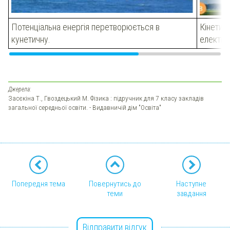
Потенціальна енергія перетворюється в
Кінетич
кунетичну.
електич
Джерела:
Засєкіна Т., Гвоздецький М. Фізика : підручник для 7 класу закладів
загальної середньої освіти. - Видавничій дім "Освіта"
Попередня тема
Повернутись до
Наступне
теми
завдання
Відправити відгук