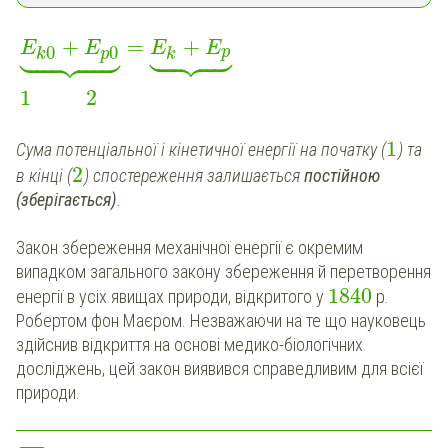
+
=
+




















E
E
E
E
0
0
p
p
k
k
1
2
1
Сума потенціальної і кінетичної енергії на початку (
) та
2
в кінці (
) спостереження залишається
постійною
(зберігається)
.
Закон збереження механічної енергії є окремим
випадком загального закону збереження й
перетворення
1840
енергії в усіх явищах природи, відкритого у
р.
Робертом фон Маєром. Незважаючи на те що науковець
здійснив відкриття на основі медико-біологічних
досліджень, цей закон виявився справедливим для всієї
природи.