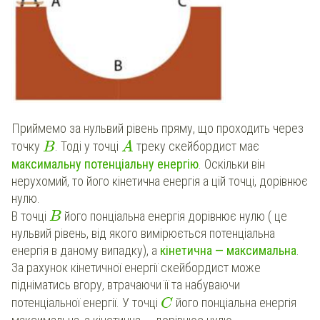
Приймемо за нульвий рівень пряму, що проходить через
точку
. Тоді у точці
треку скейбордист має
B
A
максимальну
потенціальну енергію
. Оскільки він
нерухомий, то його кінетична енергія а цій точці, дорівнює
нулю.
В точці
його понціальна енергія дорівнює нулю ( це
B
нульвий рівень, від якого вимірюється потенціальна
енергія в даному випадку), а
кінетична — максимальна
.
За рахунок кінетичної енергії скейбордист може
підніматись вгору, втрачаючи її та набуваючи
потенціальної енергії. У точці
його понціальна енергія
C