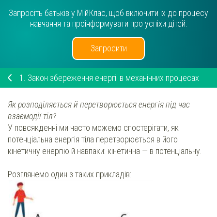
Запросіть батьків у МійКлас, щоб включити їх до процесу
навчання та проінформувати про успіхи дітей.
Запросити
1.
Закон збереження енергії в механічних процесах
Як розподіляється й перетворюється енергія під час
взаємодії тіл?
У повсякденні ми часто можемо спостерігати, як
потенціальна енергія тіла перетворюється в його
кінетичну енергію й навпаки: кінетична — в потенціальну.
Розглянемо один з таких прикладів: