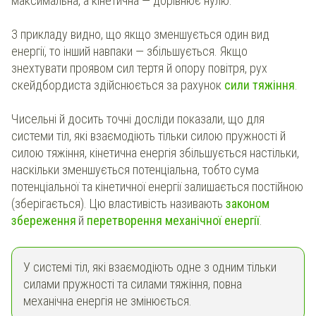
максимальна, а кінетична — дорівнює нулю.
З прикладу видно, що якщо зменшується один вид
енергії, то інший навпаки — збільшується. Якщо
знехтувати проявом сил тертя й опору повітря, рух
скейдбордиста здійснюється за рахунок
сили тяжіння
.
Чисель
ні й досить точні досліди показали, що для
системи тіл, які вз
аємодіють тільки силою пружності й
силою тяжіння, кінетична енергія збільшується настільки,
наскільки зменшується потенціальна, тобто
сума
потенціальної та кінетичної енергії залишається постійною
(зберігається). Цю властивість називають
законом
збереження
й
перетворення
механічної енергії
.
У системі тіл, які взаємодіють одне з одним тільки
силами пружності та силами тяжіння, повна
механічна енергія не змінюється.