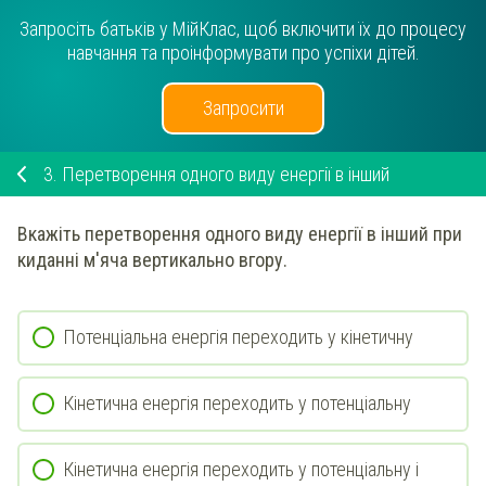
Запросіть батьків у МійКлас, щоб включити їх до процесу
навчання та проінформувати про успіхи дітей.
Запросити
3.
Перетворення одного виду енергії в інший
Вкажіть перетворення одного виду енергії в інший
при
киданні м'яча вертикально вгору
.
Потенціальна енергія переходить у кінетичну
Кінетична енергія переходить у потенціальну
Кінетична енергія переходить у потенціальну і