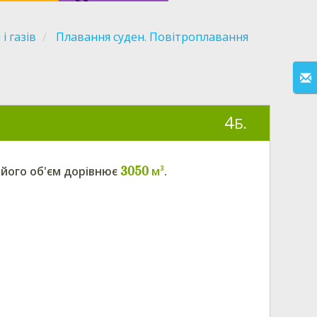
і газів
Плавання суден. Повітроплавання
4
Б.
3050
 його об'єм дорівнює
м³
.