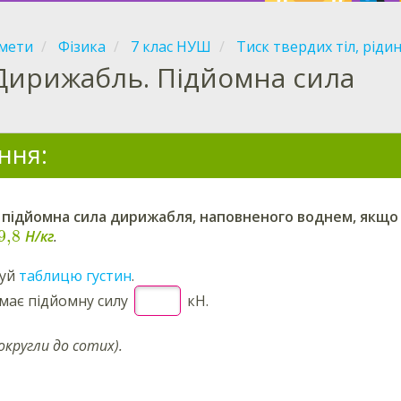
мети
Фізика
7 клас НУШ
Тиск твердих тіл, рідин 
Дирижабль. Підйомна сила
ння:
а підйомна сила дирижабля, наповненого воднем, якщо
9,8
Н/кг
.
вуй
таблицю густин
.
має підйомну силу
кН.
кругли до сотих).