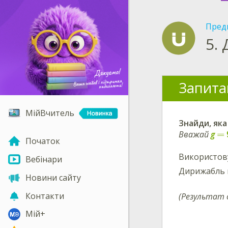
Пред
5.
Запита
МійВчитель
Знайди
, як
=
Вважай
g
Початок
Використо
Вебінари
Дирижабль 
Новини сайту
Контакти
(Результат о
Мій+