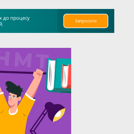
х до процесу
Запросити
й.