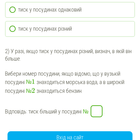
тиск у посудинах однаковий
тиск у посудинах різний
2) У разі, якщо тиск у посудинах різний, визнач, в якій він
більше.
Вибери номер посудини, якщо відомо, що у вузькій
1
№
посудині
знаходиться
морська вода
, а в широкій
2
№
посудині
знаходиться
бензин
.
№
Відповідь: тиск більший у посудині
.
Вхід на сайт