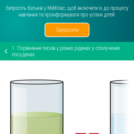
Запросіть батьків у МійКлас, щоб включити їх до процесу
навчання та проінформувати про успіхи дітей.
Запросити
1.
Порівняння тисків у різних рідинах у сполучених
посудинах