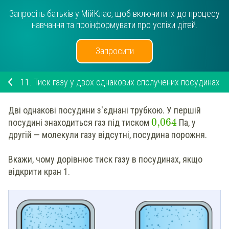
Запросіть батьків у МійКлас, щоб включити їх до процесу
навчання та проінформувати про успіхи дітей.
Запросити
11.
Тиск газу у двох однакових сполучених посудинах
Дві однакові посудини з'єднані трубкою. У першій
0,064
посудині знаходиться газ під тиском
Па, у
другій — молекули газу відсутні, посудина порожня.
Вкажи
, чому дорівнює тиск газу в посудинах, якщо
відкрити кран 1.