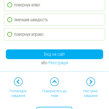
повернув вліво
зменшив швидкість
повернув вправо
Вхід на сайт
або
Реєстрація
Попереднє
Повернутись до
Наступне
завдання
теми
завдання