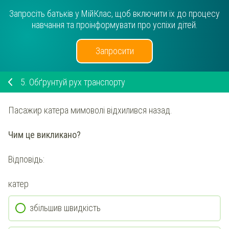
Запросіть батьків у МійКлас, щоб включити їх до процесу
навчання та проінформувати про успіхи дітей.
Запросити
5.
Обґрунтуй рух транспорту
Пасажир
катера
мимоволі відхилився
назад
.
Чим це викликано?
Відповідь:
катер
збільшив швидкість